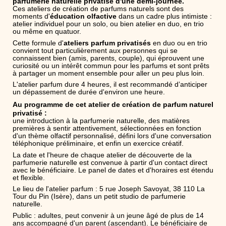
parfumerie naturelle privatisé
d'une demi-journée.
Ces ateliers de création de parfums naturels sont des
moments d'
éducation olfactive
dans un cadre plus intimiste :
atelier individuel pour un solo, ou bien atelier en duo, en trio
ou même en quatuor.
Cette formule d'
ateliers parfum privatisés
en duo ou en trio
convient tout particulièrement aux personnes qui se
connaissent bien (amis, parents, couple), qui éprouvent une
curiosité ou un intérêt commun pour les parfums et sont prêts
à partager un moment ensemble pour aller un peu plus loin.
L'atelier parfum dure 4 heures, il est recommandé d’anticiper
un dépassement de durée d'environ une heure.
Au programme de cet atelier de création de parfum naturel
privatisé :
une introduction à la parfumerie naturelle, des matières
premières à sentir attentivement, sélectionnées en fonction
d'un thème olfactif personnalisé, défini lors d'une conversation
téléphonique préliminaire, et enfin un exercice créatif.
La date et l'heure de chaque atelier de découverte de la
parfumerie naturelle est convenue à partir d'un contact direct
avec le bénéficiaire. Le panel de dates et d'horaires est étendu
et flexible.
Le lieu de l'atelier parfum : 5 rue Joseph Savoyat, 38 110 La
Tour du Pin (Isère), dans un petit studio de parfumerie
naturelle.
Public : adultes, peut convenir à un jeune âgé de plus de 14
ans accompagné d'un parent (ascendant). Le bénéficiaire de